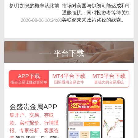
美国7月就业增长预计仍将疲软，非农就业人数和失业
数
率可能维持相对稳定，但经济学家将重点关注表面数据
一周
之外的指标，以判断劳动力市场的真实健康状况。
2026-08-07 10:09:00
平台下载
APP下载
MT4平台下载
MT5平台下载
指尖交易让赚钱更简单
国际通用交易软件
更强大的交易系统
金盛贵金属APP
集开户、交易、存取
款、实时报价、行情播
报、专家分析、客服咨