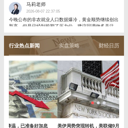
马莉老师
2026-08-07 22:37:05
今晚公布的非农就业人口数据爆冷，黄金顺势继续创出
新高，但是已经到前期了压力位，建议回调做多关注
4300的支撑（仅供参考）
行业热点新闻
实盘策略
财经日历
听枫老师
2026-08-07 21:09:32
非农利多，行情上行冲击4370区域，从结构上行情呈
现了加速上涨到逼空上涨再到加速拉升，浪型结构完成
趋势，美盘关注第一支撑4330/4335区域支撑，第二支
撑关键枢纽4305/4300，结构分水岭4295，上方同步压
制第一4365/4370，第二区间4385/4390区域。【个人
观点，仅供参考】
7月非农恐仅增8.3万，美联储降息预期再升温
美